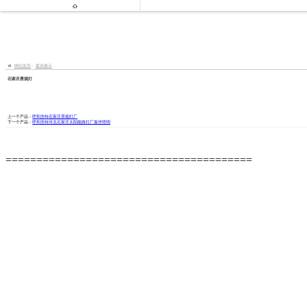

网站首页
案例展示
石家庄景观灯
上一个产品：
呼和浩特石家庄景观灯厂
下一个产品：
呼和浩特河北石家庄太阳能路灯厂振华照明
========================================